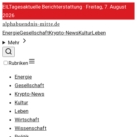
EIL
Tagesaktuelle Berichterstattung ·
Freitag, 7. August
2026
alphabuendnis-mitte.de
Energie
Gesellschaft
Krypto-News
Kultur
Leben
Mehr
Rubriken
Energie
Gesellschaft
Krypto-News
Kultur
Leben
Wirtschaft
Wissenschaft
Politik