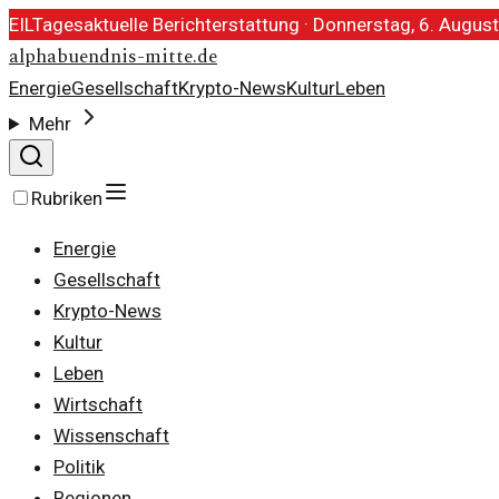
EIL
Tagesaktuelle Berichterstattung ·
Donnerstag, 6. Augus
alphabuendnis-mitte.de
Energie
Gesellschaft
Krypto-News
Kultur
Leben
Mehr
Rubriken
Energie
Gesellschaft
Krypto-News
Kultur
Leben
Wirtschaft
Wissenschaft
Politik
Regionen