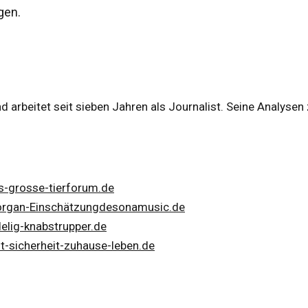
gen.
d arbeitet seit sieben Jahren als Journalist. Seine Analysen
s-grosse-tierforum.de
organ-Einschätzung
desonamusic.de
el
ig-knabstrupper.de
t-sicherheit-zuhause-leben.de